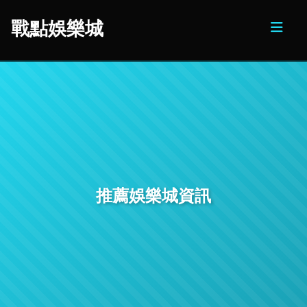
戰點娛樂城
推薦娛樂城資訊