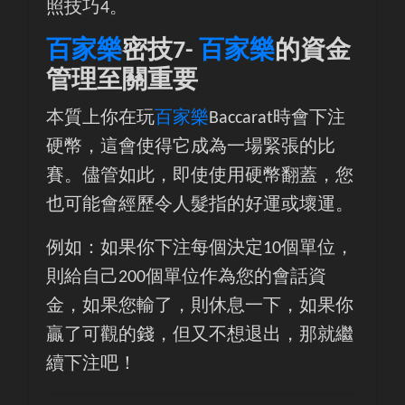
照技巧4。
百家樂
密技
7-
百家樂
的資金
管理至關重要
本質上你在玩
百家樂
Baccarat時會下注
硬幣，這會使得它成為一場緊張的比
賽。儘管如此，即使使用硬幣翻蓋，您
也可能會經歷令人髮指的好運或壞運。
例如：如果你下注每個決定10個單位，
則給自己200個單位作為您的會話資
金，如果您輸了，則休息一下，如果你
贏了可觀的錢，但又不想退出，那就繼
續下注吧！