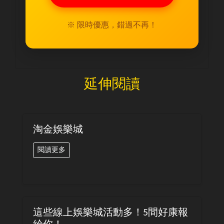
※ 限時優惠，錯過不再！
延伸閱讀
淘金娛樂城
閱讀更多
這些線上娛樂城活動多！5間好康報