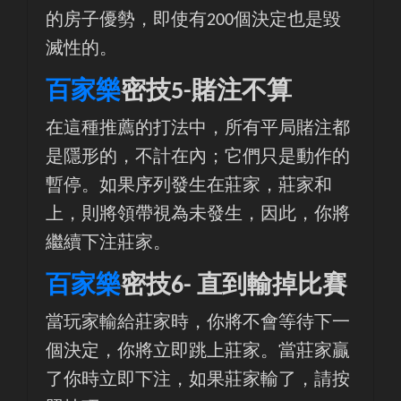
的房子優勢，即使有200個決定也是毀
滅性的。
百家樂
密技
5-賭注不算
在這種推薦的打法中，所有平局賭注都
是隱形的，不計在內；它們只是動作的
暫停。如果序列發生在莊家，莊家和
上，則將領帶視為未發生，因此，你將
繼續下注莊家。
百家樂
密技
6- 直到輸掉比賽
當玩家輸給莊家時，你將不會等待下一
個決定，你將立即跳上莊家。當莊家贏
了你時立即下注，如果莊家輸了，請按